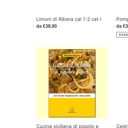
Limoni di Ribera cal 1-2 cat I
Pomp
Prezzo
da €38,00
Prez
da €3
di
di
ESAU
listino
listin
Cucina
Cedri
siciliana
Siculi
di
cal
popolo
1-
e
2
signori
cat
I
Cedri
Cucina siciliana di popolo e