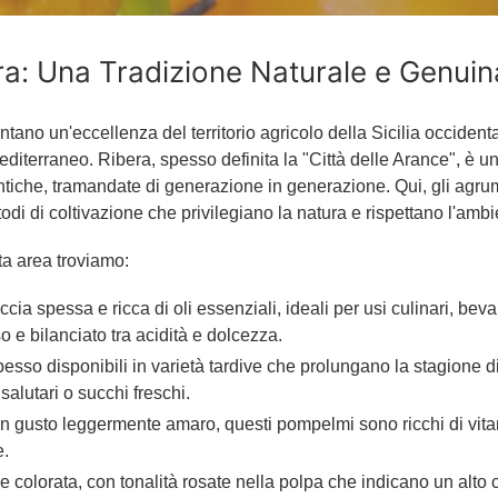
e
z
bera: Una Tradizione Naturale e Genuin
i
o
entano un'eccellenza del territorio agricolo della Sicilia occident
 Mediterraneo. Ribera, spesso definita la "Città delle Arance", è 
n
i antiche, tramandate di generazione in generazione. Qui, gli agr
todi di coltivazione che privilegiano la natura e rispettano l'ambi
e
:
ta area troviamo:
ia spessa e ricca di oli essenziali, ideali per usi culinari, bevan
o e bilanciato tra acidità e dolcezza.
spesso disponibili in varietà tardive che prolungano la stagione d
 salutari o succhi freschi.
n gusto leggermente amaro, questi pompelmi sono ricchi di vita
e.
 e colorata, con tonalità rosate nella polpa che indicano un alto 