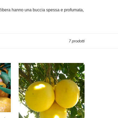
 di Ribera hanno una buccia spessa e profumata,
7 prodotti
Pompelmo
Giallo
cal
1-
2
cat
I