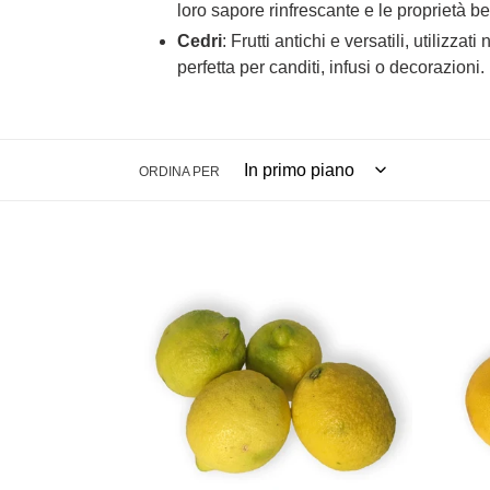
loro sapore rinfrescante e le proprietà b
Cedri
: Frutti antichi e versatili, utili
perfetta per canditi, infusi o decorazioni.
ORDINA PER
Limoni
Pomp
di
Rosa
Ribera
cal
cal
1-
1-
2
2
cat
cat
I
I