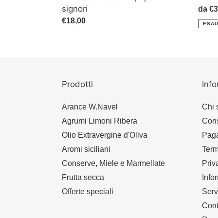
signori
Prez
da €3
di
Prezzo
€18,00
ESAU
listin
di
listino
Prodotti
Info
Arance W.Navel
Chi 
Agrumi Limoni Ribera
Con
Olio Extravergine d'Oliva
Paga
Aromi siciliani
Term
Conserve, Miele e Marmellate
Priv
Frutta secca
Info
Offerte speciali
Serv
Cont