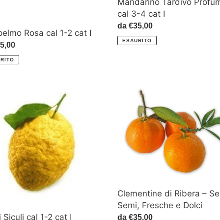
Mandarino Tardivo Profu
cal 3-4 cat I
Prezzo
da €35,00
elmo Rosa cal 1-2 cat I
di
ESAURITO
zo
5,00
listino
RITO
o
Clementine
di
Ribera
–
Senza
Semi,
Fresche
e
Dolci
Clementine di Ribera – S
Semi, Fresche e Dolci
 Siculi cal 1-2 cat I
Prezzo
da €35,00