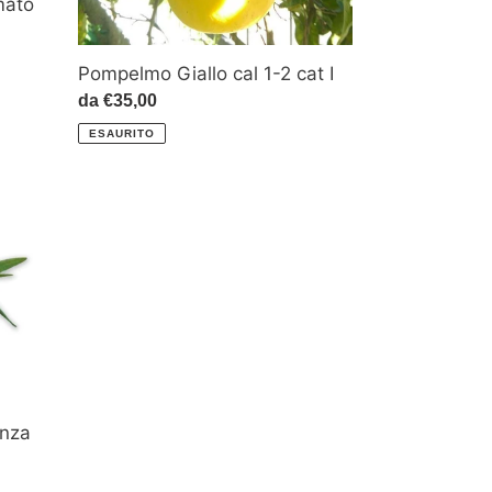
mato
Pompelmo Giallo cal 1-2 cat I
Prezzo
da €35,00
di
ESAURITO
listino
enza