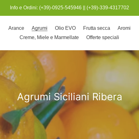
Info e Ordini: (+39)-0925-545946 || (+39)-339-4317702
Arance
Agrumi
Olio EVO
Frutta secca
Aromi
Creme, Miele e Marmellate
Offerte speciali
C
Agrumi Siciliani Ribera
o
l
l