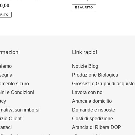
di
zo
0,00
ESAURITO
listino
RITO
o
rmazioni
Link rapidi
siamo
Notizie Blog
segna
Produzione Biologica
mento sicuro
Grossisti e Gruppi di acquisto
ini e Condizioni
Lavora con noi
acy
Arance a domicilio
rmativa sui rimborsi
Domande e risposte
izio Clienti
Costi di spedizione
attaci
Arancia di Ribera DOP