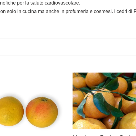
enefiche per la salute cardiovascolare.
zzati non solo in cucina ma anche in profumeria e cosmesi. I cedri
elmo
Mandarino
Tardivo
Profumato
cal
3-
4
cat
I