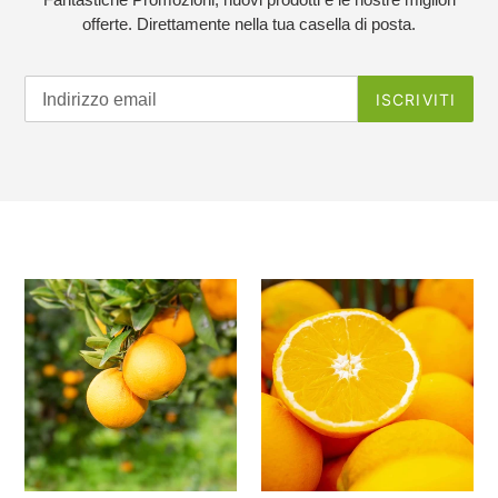
offerte. Direttamente nella tua casella di posta.
ISCRIVITI
Arance
Arance
Bio
Biologiche
Family
W.Navel
(cal
da
medio
Spremuta
3-
Cal
4)
piccolo
W.
5-