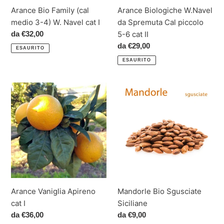
Navel
6
Arance Bio Family (cal
Arance Biologiche W.Navel
cat
cat
medio 3-4) W. Navel cat I
da Spremuta Cal piccolo
I
II
Prezzo
da €32,00
5-6 cat II
di
Prezzo
da €29,00
ESAURITO
listino
di
ESAURITO
listino
Arance
Mandorle
Vaniglia
Bio
Apireno
Sgusciate
cat
Siciliane
I
Arance Vaniglia Apireno
Mandorle Bio Sgusciate
cat I
Siciliane
Prezzo
da €36,00
Prezzo
da €9,00