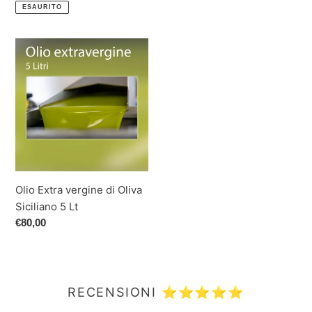
di
di
ESAURITO
listino
listino
Olio
Extra
vergine
di
Oliva
Siciliano
5
Lt
Olio Extra vergine di Oliva
Siciliano 5 Lt
Prezzo
€80,00
di
listino
RECENSIONI ⭐⭐⭐⭐⭐