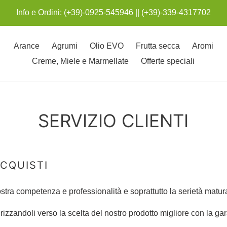
Info e Ordini: (+39)-0925-545946 || (+39)-339-4317702
Arance
Agrumi
Olio EVO
Frutta secca
Aromi
Creme, Miele e Marmellate
Offerte speciali
SERVIZIO CLIENTI
ACQUISTI
tra competenza e professionalità e soprattutto la serietà maturata 
ndirizzandoli verso la scelta del nostro prodotto migliore con la g