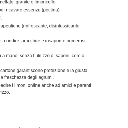
mellate, granite e limoncello.
 per ricavare essenze (pectina).
C.
rapeutiche (rinfrescante, disintossicante,
.
per condire, arricchire e insaporire numerosi
 a mano, senza l’utilizzo di saponi, cere o
 cartone garantiscono protezione e la giusta
la freschezza degli agrumi.
edire i limoni online anche ad amici e parenti
izzo.
E