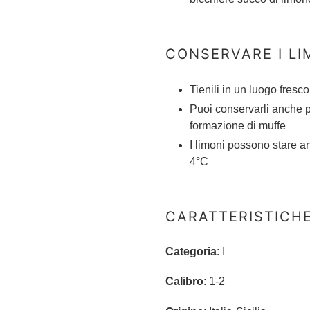
CONSERVARE I LI
Tienili in un luogo fresc
Puoi conservarli anche pe
formazione di muffe
I limoni possono stare an
4°C
CARATTERISTICHE 
Categoria
: I
Calibro
: 1-2