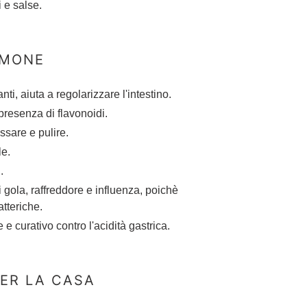
i e salse.
IMONE
ti, aiuta a regolarizzare l'intestino.
 presenza di flavonoidi.
assare e pulire.
le.
i.
i gola, raffreddore e influenza, poichè
atteriche.
e e curativo contro l'acidità gastrica.
PER LA CASA