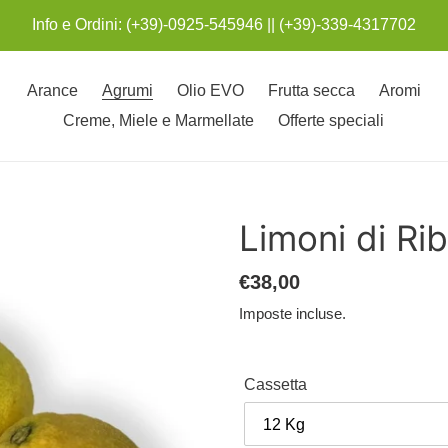
Info e Ordini: (+39)-0925-545946 || (+39)-339-4317702
Arance
Agrumi
Olio EVO
Frutta secca
Aromi
Creme, Miele e Marmellate
Offerte speciali
Limoni di Rib
Prezzo
€38,00
di
Imposte incluse.
listino
Cassetta