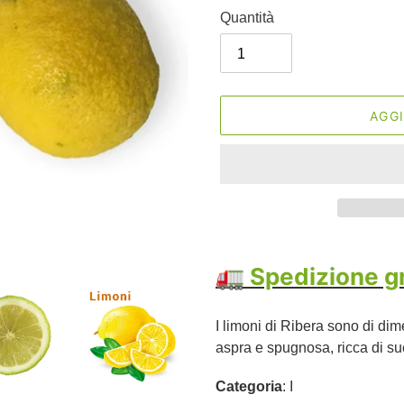
Quantità
AGGI
Inserimento
del
🚛 Spedizione gra
prodotto
nel
I limoni di Ribera sono di d
carrello
aspra e spugnosa, ricca di su
Categoria
: I