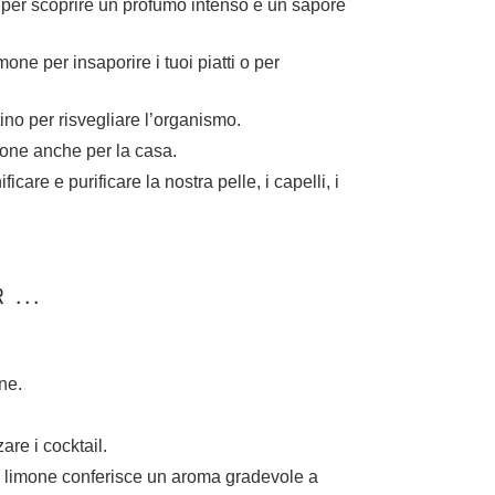
a per scoprire un profumo intenso e un sapore
mone per insaporire i tuoi piatti o per
tino per risvegliare l’organismo.
imone anche per la casa.
ficare e purificare la nostra pelle, i capelli, i
 ...
one.
are i cocktail.
l limone conferisce un aroma gradevole a