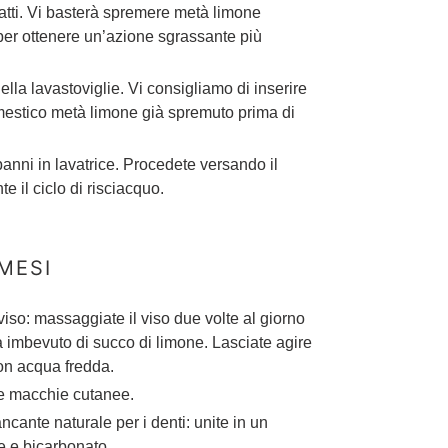
iatti. Vi basterà spremere metà limone
per ottenere un’azione sgrassante più
ella lavastoviglie. Vi consigliamo di inserire
domestico metà limone già spremuto prima di
panni in lavatrice. Procedete versando il
e il ciclo di risciacquo.
MESI
 viso: massaggiate il viso due volte al giorno
a imbevuto di succo di limone. Lasciate agire
 con acqua fredda.
 le macchie cutanee.
ancante naturale per i denti: unite in un
e e bicarbonato.