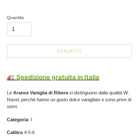
listino
Quantità
ESAURITO
Inserimento
del
🚛 Spedizione gratuita in Italia
prodotto
nel
Le
Arance Vaniglia
di Ribera
si distinguono dalla qualità W.
carrello
Navel, perché hanno un gusto dolce vanigliato e sono prive di
semi.
Categoria
: I
Calibro
4-5-6