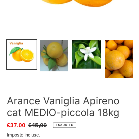
Arance Vaniglia Apireno
cat MEDIO-piccola 18kg
Prezzo
€37,00
Prezzo
€45,00
ESAURITO
scontato
di
Imposte incluse.