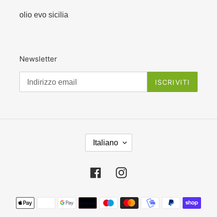
olio evo sicilia
Newsletter
ISCRIVITI
L
Italiano
I
N
G
Facebook
Instagram
U
A
Metodi
di