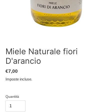
Miele Naturale fiori
D'arancio
Prezzo
€7,00
di
Imposte incluse.
listino
Quantità