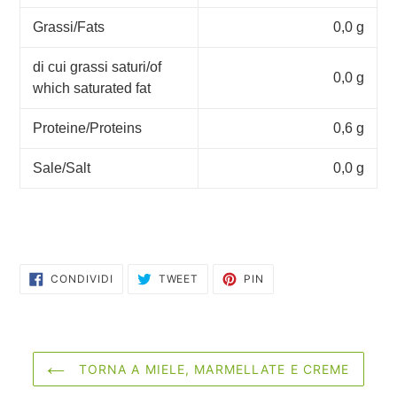
Grassi/Fats
0,0 g
di cui grassi saturi/of
0,0 g
which saturated fat
Proteine/Proteins
0,6 g
Sale/Salt
0,0 g
CONDIVIDI
TWITTA
PINNA
CONDIVIDI
TWEET
PIN
SU
SU
SU
FACEBOOK
TWITTER
PINTEREST
TORNA A MIELE, MARMELLATE E CREME