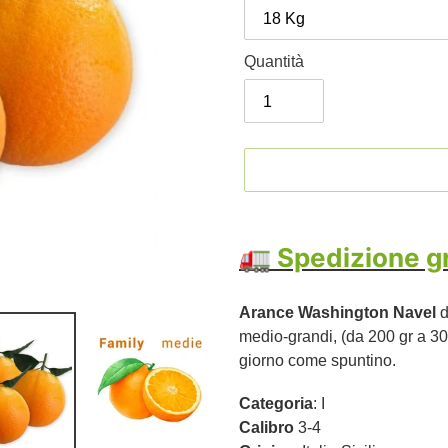
Quantità
Inserimento
del
🚛 Spedizione gra
prodotto
nel
Arance Washington Navel
d
carrello
medio-grandi, (da 200 gr a 300
giorno come spuntino.
Categoria
: I
Calibro
3-4