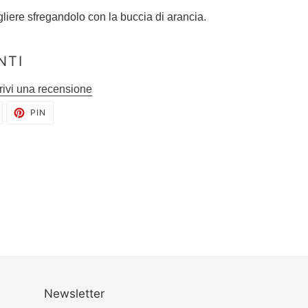
tagliere sfregandolo con la buccia di arancia.
NTI
rivi una recensione
TWITTA
PINNA
PIN
SU
SU
TWITTER
PINTEREST
Newsletter