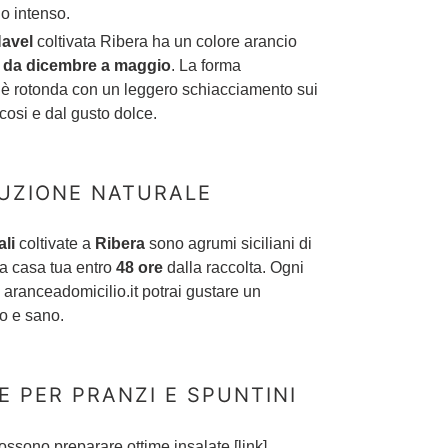
io intenso.
avel
coltivata Ribera ha un colore arancio
a da dicembre a maggio
. La forma
 è rotonda con un leggero schiacciamento sui
ccosi e dal gusto dolce.
UZIONE NATURALE
li
coltivate a
Ribera
sono agrumi siciliani di
 a casa tua entro
48 ore
dalla raccolta. Ogni
i aranceadomicilio.it potrai gustare un
o e sano.
E PER PRANZI E SPUNTINI
ossono preparare ottime insalate [link].