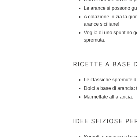
Le arance si possono gus
A colazione inizia la gio
arance siciliane!
Voglia di uno spuntino g
spremuta.
RICETTE A BASE 
Le classiche spremute di 
Dolci a base di arancia: 
Marmellate all’arancia.
IDEE SFIZIOSE PE
Sorbetti e mousse a bas