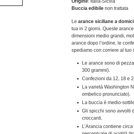
Origine
: Italia-Sicilia
Buccia edibile
non trattata
Le
arance
siciliane
a domici
tua in 2 giorni. Queste aranc
dimensioni medio grandi, mol
arance dopo l’ordine, le confe
spediamo con corriere al tuo i
Le arance sono di pezza
300 grammi).
Confezioni da 12, 18 e 
La varietà Washington Na
ombelico pronunciato).
La buccia è medio-sottil
Gli spicchi sono avvolti 
croccanti.
L’Arancia contiene circa
percentuale di acidità (tr