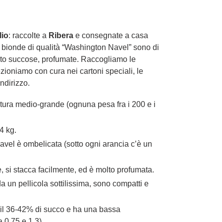
lio
: raccolte a
Ribera
e consegnate a casa
e bionde di qualità “Washington Navel” sono di
to succose, profumate. Raccogliamo le
zioniamo con cura nei cartoni speciali, le
ndirizzo.
tura medio-grande (ognuna pesa fra i 200 e i
24 kg.
vel è ombelicata (sotto ogni arancia c’è un
e, si stacca facilmente, ed è molto profumata.
da un pellicola sottilissima, sono compatti e
 il 36-42% di succo e ha una bassa
a 0,75 e 1,3).