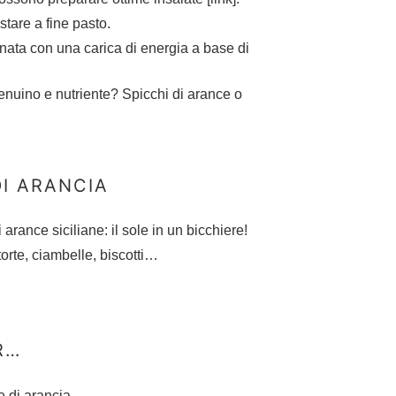
tare a fine pasto.
rnata con una carica di energia a base di
enuino e nutriente? Spicchi di arance o
DI ARANCIA
arance siciliane: il sole in un bicchiere!
torte, ciambelle, biscotti…
R…
e di arancia