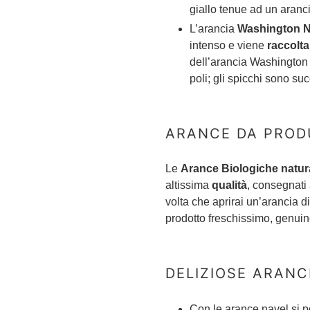
giallo tenue ad un aranc
L’arancia
Washington N
intenso e viene
raccolt
dell’arancia Washington
poli; gli spicchi sono su
ARANCE DA PROD
Le
Arance Biologiche natura
altissima
qualità
, consegnati
volta che aprirai un’arancia d
prodotto freschissimo, genuin
DELIZIOSE ARANC
Con le arance navel si p