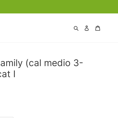
Cerca
Accedi
Carrello
amily (cal medio 3-
at I