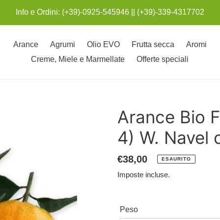
Info e Ordini: (+39)-0925-545946 || (+39)-339-4317702
Arance
Agrumi
Olio EVO
Frutta secca
Aromi
Creme, Miele e Marmellate
Offerte speciali
Arance Bio F
4) W. Navel c
Prezzo
€38,00
ESAURITO
di
Imposte incluse.
listino
Peso