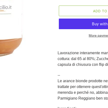
ADD TO
More paymen
Adding
product
Lavorazione interamente manua
to
cottura: dal 65 al 80%; Zucche
your
capsula di chiusura con flip d
cart
--
Le arance bionde prodotte nel
trattate per ottenere quest'ot
merenda e perché no, abbina
Parmigiano Reggiano ben sta