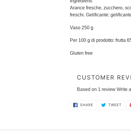
Ingredienti:
Arance fresche, zucchero, sco
freschi. Gelificante: gelificant
Vaso 250 g
Per 100 g di prodotto: frutta 65
Gluten free
CUSTOMER REV
Based on 1 review
Write 
SHARE
TWE
SHARE
TWEET
ON
ON
FACEBOOK
TWI