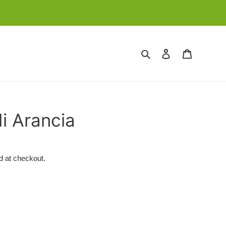
Search
Log in
Cart
i Arancia
d at checkout.