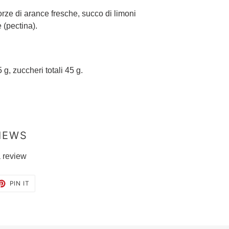
rze di arance fresche, succo di limoni
e (pectina).
 g, zuccheri totali 45 g.
IEWS
a review
ET
PIN
PIN IT
ON
TTER
PINTEREST