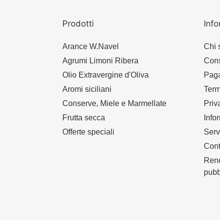
Prodotti
Info
Arance W.Navel
Chi 
Agrumi Limoni Ribera
Con
Olio Extravergine d'Oliva
Paga
Aromi siciliani
Term
Conserve, Miele e Marmellate
Priv
Frutta secca
Info
Offerte speciali
Serv
Cont
Rend
pubb