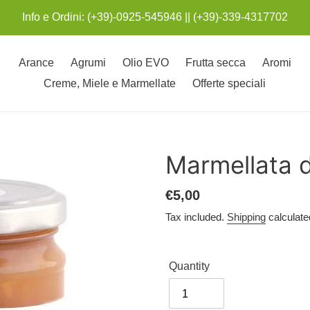
Info e Ordini: (+39)-0925-545946 || (+39)-339-4317702
Arance
Agrumi
Olio EVO
Frutta secca
Aromi
Creme, Miele e Marmellate
Offerte speciali
Marmellata d
Regular
€5,00
price
Tax included.
Shipping
calculate
Quantity