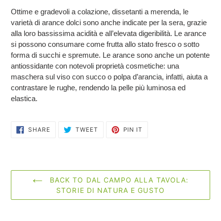
Ottime e gradevoli a colazione, dissetanti a merenda, le
varietà di arance dolci sono anche indicate per la sera, grazie
alla loro bassissima acidità e all’elevata digeribilità. Le arance
si possono consumare come frutta allo stato fresco o sotto
forma di succhi e spremute. Le arance sono anche un potente
antiossidante con notevoli proprietà cosmetiche: una
maschera sul viso con succo o polpa d’arancia, infatti, aiuta a
contrastare le rughe, rendendo la pelle più luminosa ed
elastica.
SHARE
TWEET
PIN
SHARE
TWEET
PIN IT
ON
ON
ON
FACEBOOK
TWITTER
PINTEREST
BACK TO DAL CAMPO ALLA TAVOLA:
STORIE DI NATURA E GUSTO