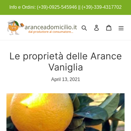
Skip
Info e Ordini: (+39)-0925-545946 || (+39)-339-4317702
to
content
Search
Log in
Cart
Le proprietà delle Arance
Vaniglia
April 13, 2021